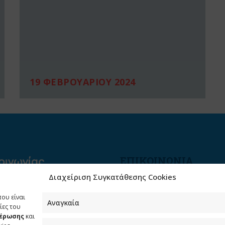
19 ΦΕΒΡΟΥΑΡΙΟΥ 2024
ΕΠΙΚΟΙΝΩΝΙΑ
Διαχείριση Συγκατάθεσης Cookies
Φραγκούδη 11 & Αλεξάνδρο
Πάντου
που είναι
Καλλιθέα, 176 71 Αθήνα
Αναγκαία
ίες του
μέρωσης
και
210 90 98 000