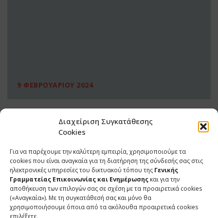
9 ΦΕΒΡΟΥΑΡΙΟΥ 2024
Διαχείριση Συγκατάθεσης
Cookies
Για να παρέχουμε την καλύτερη εμπειρία, χρησιμοποιούμε τα
cookies που είναι αναγκαία για τη διατήρηση της σύνδεσής σας στις
ηλεκτρονικές υπηρεσίες του δικτυακού τόπου της
Γενικής
Γραμματείας Επικοινωνίας και Ενημέρωσης
και για την
αποθήκευση των επιλογών σας σε σχέση με τα προαιρετικά cookies
(«Αναγκαία»). Με τη συγκατάθεσή σας και μόνο θα
ΕΠΙΚΟΙΝΩΝΙΑ
χρησιμοποιήσουμε όποια από τα ακόλουθα προαιρετικά cookies
επιλέξετε.