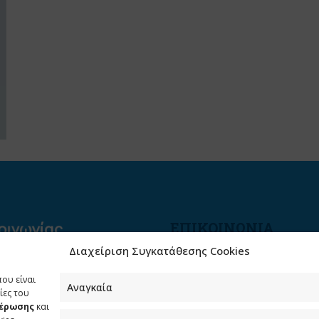
ΕΠΙΚΟΙΝΩΝΙΑ
Διαχείριση Συγκατάθεσης Cookies
Φραγκούδη 11 & Αλεξάνδρο
Πάντου
που είναι
Καλλιθέα, 176 71 Αθήνα
Αναγκαία
ίες του
μέρωσης
και
210 90 98 000