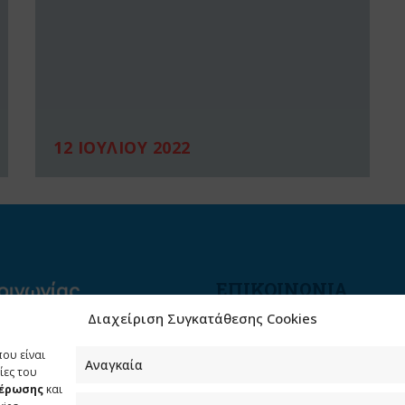
12 ΙΟΥΛΙΟΥ 2022
ΕΠΙΚΟΙΝΩΝΙΑ
Διαχείριση Συγκατάθεσης Cookies
Φραγκούδη 11 & Αλεξάνδρο
Πάντου
που είναι
Καλλιθέα, 176 71 Αθήνα
Αναγκαία
ίες του
μέρωσης
και
210 90 98 000