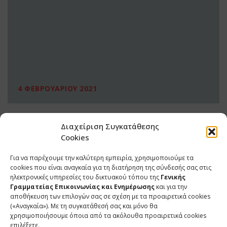
4 ΦΕΒΡΟΥΑΡΙΟΥ 2021
Διαχείριση Συγκατάθεσης
Cookies
Για να παρέχουμε την καλύτερη εμπειρία, χρησιμοποιούμε τα
cookies που είναι αναγκαία για τη διατήρηση της σύνδεσής σας στις
ηλεκτρονικές υπηρεσίες του δικτυακού τόπου της
Γενικής
Γραμματείας Επικοινωνίας και Ενημέρωσης
και για την
αποθήκευση των επιλογών σας σε σχέση με τα προαιρετικά cookies
(«Αναγκαία»). Με τη συγκατάθεσή σας και μόνο θα
ΕΠΙΚΟΙΝΩΝΙΑ
χρησιμοποιήσουμε όποια από τα ακόλουθα προαιρετικά cookies
επιλέξετε.