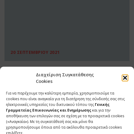
20 ΣΕΠΤΕΜΒΡΙΟΥ 2021
Διαχείριση Συγκατάθεσης
Cookies
Για να παρέχουμε την καλύτερη εμπειρία, χρησιμοποιούμε τα
cookies που είναι αναγκαία για τη διατήρηση της σύνδεσής σας στις
ηλεκτρονικές υπηρεσίες του δικτυακού τόπου της
Γενικής
Γραμματείας Επικοινωνίας και Ενημέρωσης
και για την
αποθήκευση των επιλογών σας σε σχέση με τα προαιρετικά cookies
(«Αναγκαία»). Με τη συγκατάθεσή σας και μόνο θα
ΕΠΙΚΟΙΝΩΝΙΑ
χρησιμοποιήσουμε όποια από τα ακόλουθα προαιρετικά cookies
επιλέξετε.