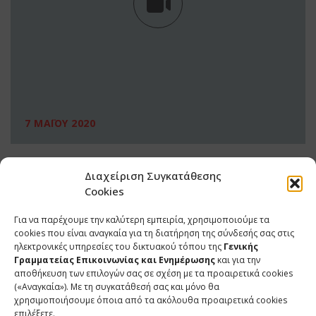
7 ΜΑΪΟΥ 2020
Διαχείριση Συγκατάθεσης
Cookies
Για να παρέχουμε την καλύτερη εμπειρία, χρησιμοποιούμε τα
cookies που είναι αναγκαία για τη διατήρηση της σύνδεσής σας στις
ηλεκτρονικές υπηρεσίες του δικτυακού τόπου της
Γενικής
Γραμματείας Επικοινωνίας και Ενημέρωσης
και για την
αποθήκευση των επιλογών σας σε σχέση με τα προαιρετικά cookies
(«Αναγκαία»). Με τη συγκατάθεσή σας και μόνο θα
ΕΠΙΚΟΙΝΩΝΙΑ
χρησιμοποιήσουμε όποια από τα ακόλουθα προαιρετικά cookies
επιλέξετε.