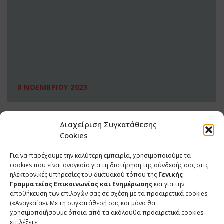
8 ΝΟΕΜΒΡΙΟΥ 2023
Διαχείριση Συγκατάθεσης
Cookies
Για να παρέχουμε την καλύτερη εμπειρία, χρησιμοποιούμε τα
cookies που είναι αναγκαία για τη διατήρηση της σύνδεσής σας στις
ηλεκτρονικές υπηρεσίες του δικτυακού τόπου της
Γενικής
Γραμματείας Επικοινωνίας και Ενημέρωσης
και για την
αποθήκευση των επιλογών σας σε σχέση με τα προαιρετικά cookies
(«Αναγκαία»). Με τη συγκατάθεσή σας και μόνο θα
ΕΠΙΚΟΙΝΩΝΙΑ
χρησιμοποιήσουμε όποια από τα ακόλουθα προαιρετικά cookies
επιλέξετε.