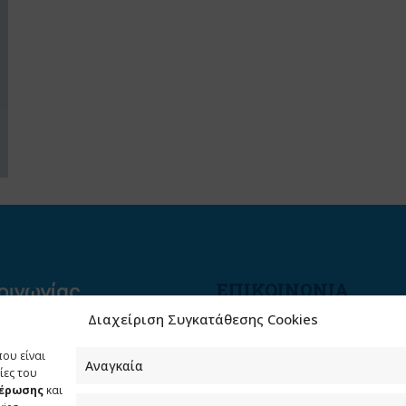
ΕΠΙΚΟΙΝΩΝΙΑ
Διαχείριση Συγκατάθεσης Cookies
Φραγκούδη 11 & Αλεξάνδρο
Πάντου
που είναι
Καλλιθέα, 176 71 Αθήνα
Αναγκαία
ίες του
μέρωσης
και
210 90 98 000