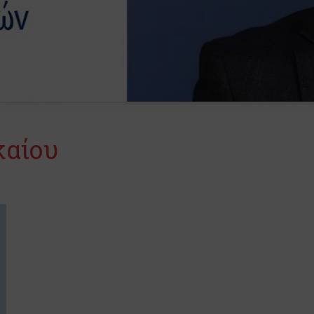
καίου