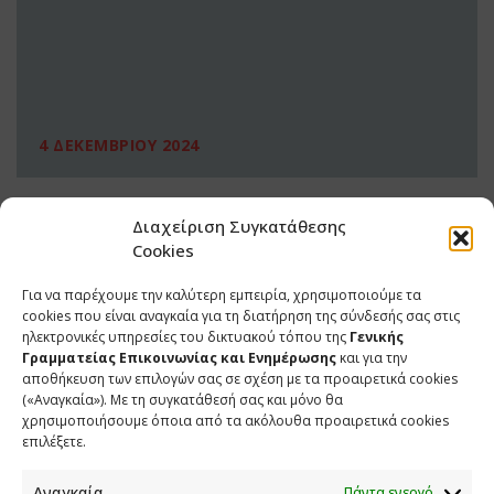
4 ΔΕΚΕΜΒΡΙΟΥ 2024
Διαχείριση Συγκατάθεσης
Cookies
Για να παρέχουμε την καλύτερη εμπειρία, χρησιμοποιούμε τα
cookies που είναι αναγκαία για τη διατήρηση της σύνδεσής σας στις
ηλεκτρονικές υπηρεσίες του δικτυακού τόπου της
Γενικής
Γραμματείας Επικοινωνίας και Ενημέρωσης
και για την
αποθήκευση των επιλογών σας σε σχέση με τα προαιρετικά cookies
(«Αναγκαία»). Με τη συγκατάθεσή σας και μόνο θα
ΕΠΙΚΟΙΝΩΝΙΑ
χρησιμοποιήσουμε όποια από τα ακόλουθα προαιρετικά cookies
επιλέξετε.
Φραγκούδη 11 & Αλεξάνδρου Πάντου
Καλλιθέα, 176 71 Αθήνα
Αναγκαία
Πάντα ενεργό