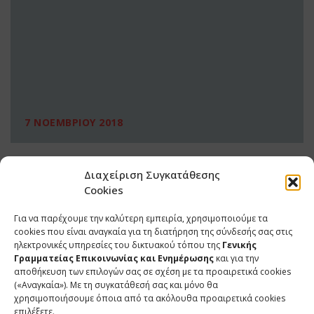
7 ΝΟΕΜΒΡΙΟΥ 2018
Διαχείριση Συγκατάθεσης
Cookies
Για να παρέχουμε την καλύτερη εμπειρία, χρησιμοποιούμε τα
cookies που είναι αναγκαία για τη διατήρηση της σύνδεσής σας στις
ηλεκτρονικές υπηρεσίες του δικτυακού τόπου της
Γενικής
Γραμματείας Επικοινωνίας και Ενημέρωσης
και για την
αποθήκευση των επιλογών σας σε σχέση με τα προαιρετικά cookies
(«Αναγκαία»). Με τη συγκατάθεσή σας και μόνο θα
ΕΠΙΚΟΙΝΩΝΙΑ
χρησιμοποιήσουμε όποια από τα ακόλουθα προαιρετικά cookies
επιλέξετε.