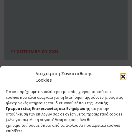
17 ΣΕΠΤΕΜΒΡΙΟΥ 2025
Διαχείριση Συγκατάθεσης
Cookies
Για να παρέχουμε την καλύτερη εμπειρία, χρησιμοποιούμε τα
cookies που είναι αναγκαία για τη διατήρηση της σύνδεσής σας στις
ηλεκτρονικές υπηρεσίες του δικτυακού τόπου της
Γενικής
Γραμματείας Επικοινωνίας και Ενημέρωσης
και για την
αποθήκευση των επιλογών σας σε σχέση με τα προαιρετικά cookies
(«Αναγκαία»). Με τη συγκατάθεσή σας και μόνο θα
ΕΠΙΚΟΙΝΩΝΙΑ
χρησιμοποιήσουμε όποια από τα ακόλουθα προαιρετικά cookies
επιλέξετε.