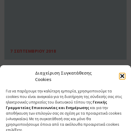
7 ΣΕΠΤΕΜΒΡΙΟΥ 2018
Διαχείριση Συγκατάθεσης
Cookies
Για να παρέχουμε την καλύτερη εμπειρία, χρησιμοποιούμε τα
cookies που είναι αναγκαία για τη διατήρηση της σύνδεσής σας στις
ηλεκτρονικές υπηρεσίες του δικτυακού τόπου της
Γενικής
Γραμματείας Επικοινωνίας και Ενημέρωσης
και για την
αποθήκευση των επιλογών σας σε σχέση με τα προαιρετικά cookies
(«Αναγκαία»). Με τη συγκατάθεσή σας και μόνο θα
ΕΠΙΚΟΙΝΩΝΙΑ
χρησιμοποιήσουμε όποια από τα ακόλουθα προαιρετικά cookies
επιλέξετε.