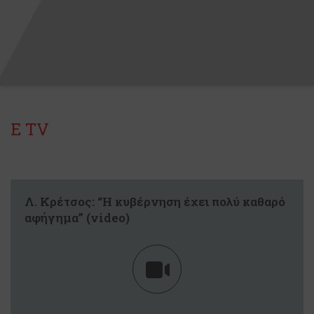
Ε TV
Λ. Κρέτσος: “Η κυβέρνηση έχει πολύ καθαρό
αφήγημα” (video)