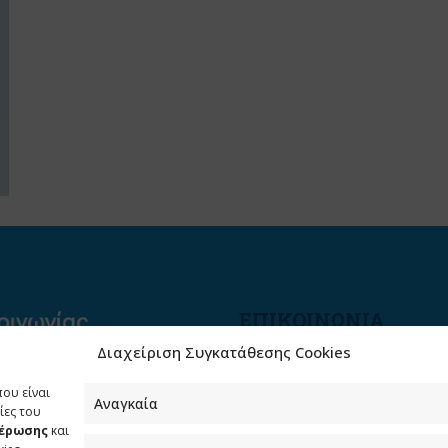
ΕΠΙΚΟΙΝΩΝΙΑ
Διαχείριση Συγκατάθεσης Cookies
Φραγκούδη 11 & Αλεξάνδρο
Πάντου
που είναι
Καλλιθέα, 176 71 Αθήνα
Αναγκαία
ίες του
μέρωσης
και
210 90 98 000