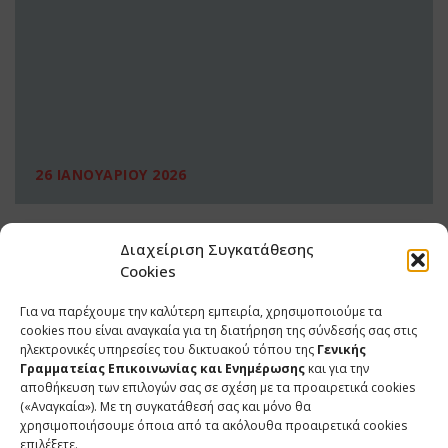
26 ΙΑΝΟΥΑΡΙΟΥ 2026
Διαχείριση Συγκατάθεσης
Cookies
Για να παρέχουμε την καλύτερη εμπειρία, χρησιμοποιούμε τα
cookies που είναι αναγκαία για τη διατήρηση της σύνδεσής σας στις
ηλεκτρονικές υπηρεσίες του δικτυακού τόπου της
Γενικής
Γραμματείας Επικοινωνίας και Ενημέρωσης
και για την
αποθήκευση των επιλογών σας σε σχέση με τα προαιρετικά cookies
(«Αναγκαία»). Με τη συγκατάθεσή σας και μόνο θα
ΕΠΙΚΟΙΝΩΝΙΑ
χρησιμοποιήσουμε όποια από τα ακόλουθα προαιρετικά cookies
επιλέξετε.