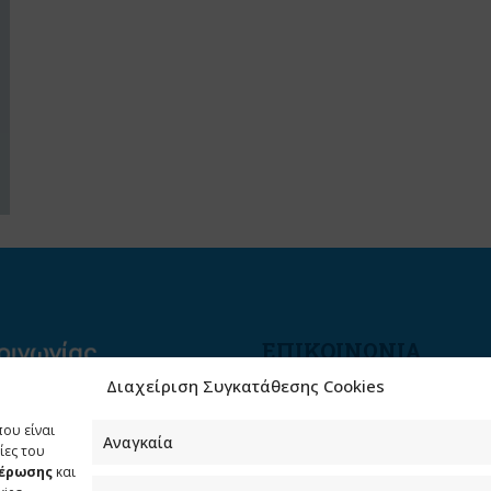
ΕΠΙΚΟΙΝΩΝΙΑ
Διαχείριση Συγκατάθεσης Cookies
Φραγκούδη 11 & Αλεξάνδρο
Πάντου
που είναι
Καλλιθέα, 176 71 Αθήνα
Αναγκαία
ίες του
μέρωσης
και
210 90 98 000