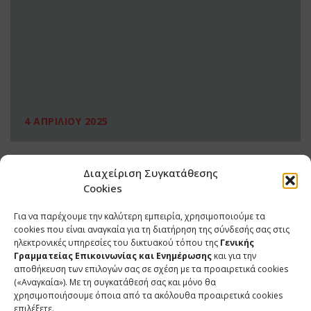
4 ΑΠΡΙΛΙΟΥ 2025
Διαχείριση Συγκατάθεσης
Cookies
Για να παρέχουμε την καλύτερη εμπειρία, χρησιμοποιούμε τα
cookies που είναι αναγκαία για τη διατήρηση της σύνδεσής σας στις
ηλεκτρονικές υπηρεσίες του δικτυακού τόπου της
Γενικής
Γραμματείας Επικοινωνίας και Ενημέρωσης
και για την
αποθήκευση των επιλογών σας σε σχέση με τα προαιρετικά cookies
(«Αναγκαία»). Με τη συγκατάθεσή σας και μόνο θα
ΕΠΙΚΟΙΝΩΝΙΑ
χρησιμοποιήσουμε όποια από τα ακόλουθα προαιρετικά cookies
επιλέξετε.