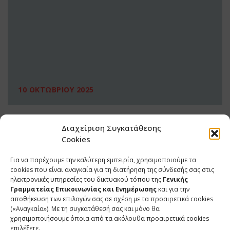
10 ΟΚΤΩΒΡΙΟΥ 2025
Διαχείριση Συγκατάθεσης
Cookies
Για να παρέχουμε την καλύτερη εμπειρία, χρησιμοποιούμε τα
cookies που είναι αναγκαία για τη διατήρηση της σύνδεσής σας στις
ηλεκτρονικές υπηρεσίες του δικτυακού τόπου της
Γενικής
Γραμματείας Επικοινωνίας και Ενημέρωσης
και για την
αποθήκευση των επιλογών σας σε σχέση με τα προαιρετικά cookies
(«Αναγκαία»). Με τη συγκατάθεσή σας και μόνο θα
ΕΠΙΚΟΙΝΩΝΙΑ
χρησιμοποιήσουμε όποια από τα ακόλουθα προαιρετικά cookies
επιλέξετε.