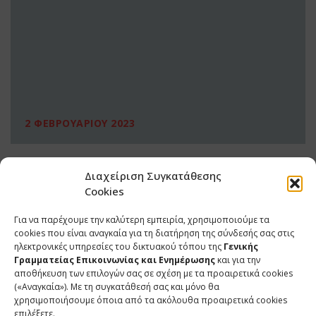
2 ΦΕΒΡΟΥΑΡΙΟΥ 2023
Διαχείριση Συγκατάθεσης
Cookies
Για να παρέχουμε την καλύτερη εμπειρία, χρησιμοποιούμε τα
cookies που είναι αναγκαία για τη διατήρηση της σύνδεσής σας στις
ηλεκτρονικές υπηρεσίες του δικτυακού τόπου της
Γενικής
Γραμματείας Επικοινωνίας και Ενημέρωσης
και για την
αποθήκευση των επιλογών σας σε σχέση με τα προαιρετικά cookies
(«Αναγκαία»). Με τη συγκατάθεσή σας και μόνο θα
ΕΠΙΚΟΙΝΩΝΙΑ
χρησιμοποιήσουμε όποια από τα ακόλουθα προαιρετικά cookies
επιλέξετε.