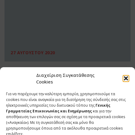
27 ΑΥΓΟΥΣΤΟΥ 2020
Διαχείριση Συγκατάθεσης
Cookies
Για να παρέχουμε την καλύτερη εμπειρία, χρησιμοποιούμε τα
cookies που είναι αναγκαία για τη διατήρηση της σύνδεσής σας στις
ηλεκτρονικές υπηρεσίες του δικτυακού τόπου της
Γενικής
Γραμματείας Επικοινωνίας και Ενημέρωσης
και για την
αποθήκευση των επιλογών σας σε σχέση με τα προαιρετικά cookies
(«Αναγκαία»). Με τη συγκατάθεσή σας και μόνο θα
ΕΠΙΚΟΙΝΩΝΙΑ
χρησιμοποιήσουμε όποια από τα ακόλουθα προαιρετικά cookies
επιλέξετε.