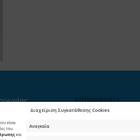
ΕΠΙΚΟΙΝΩΝΙΑ
Διαχείριση Συγκατάθεσης Cookies
Φραγκούδη 11 & Αλεξάνδρο
Πάντου
που είναι
Καλλιθέα, 176 71 Αθήνα
Αναγκαία
ίες του
μέρωσης
και
210 90 98 000