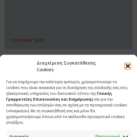
7 ΙΟΥΛΙΟΥ 2021
Διαχείριση Συγκατάθεσης
Cookies
Για να παρέχουμε την καλύτερη εμπειρία, χρησιμοποιούμε τα
cookies που είναι αναγκαία για τη διατήρηση της σύνδεσής σας στις
ηλεκτρονικές υπηρεσίες του δικτυακού τόπου της
Γενικής
Γραμματείας Επικοινωνίας και Ενημέρωσης
και για την
αποθήκευση των επιλογών σας σε σχέση με τα προαιρετικά cookies
(«Αναγκαία»). Με τη συγκατάθεσή σας και μόνο θα
ΕΠΙΚΟΙΝΩΝΙΑ
χρησιμοποιήσουμε όποια από τα ακόλουθα προαιρετικά cookies
επιλέξετε.
Φραγκούδη 11 & Αλεξάνδρου Πάντου
Καλλιθέα, 176 71 Αθήνα
Αναγκαία
Πάντα ενεργό