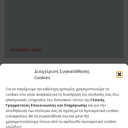
14 ΜΑΪΟΥ 2026
Διαχείριση Συγκατάθεσης
Cookies
Για να παρέχουμε την καλύτερη εμπειρία, χρησιμοποιούμε τα
cookies που είναι αναγκαία για τη διατήρηση της σύνδεσής σας στις
ηλεκτρονικές υπηρεσίες του δικτυακού τόπου της
Γενικής
Γραμματείας Επικοινωνίας και Ενημέρωσης
και για την
αποθήκευση των επιλογών σας σε σχέση με τα προαιρετικά cookies
(«Αναγκαία»). Με τη συγκατάθεσή σας και μόνο θα
ΕΠΙΚΟΙΝΩΝΙΑ
χρησιμοποιήσουμε όποια από τα ακόλουθα προαιρετικά cookies
επιλέξετε.