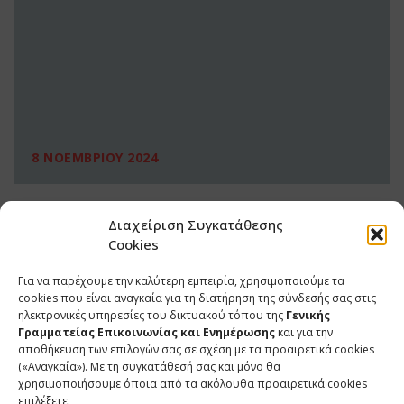
8 ΝΟΕΜΒΡΙΟΥ 2024
Διαχείριση Συγκατάθεσης
Cookies
Για να παρέχουμε την καλύτερη εμπειρία, χρησιμοποιούμε τα
cookies που είναι αναγκαία για τη διατήρηση της σύνδεσής σας στις
ηλεκτρονικές υπηρεσίες του δικτυακού τόπου της
Γενικής
Γραμματείας Επικοινωνίας και Ενημέρωσης
και για την
αποθήκευση των επιλογών σας σε σχέση με τα προαιρετικά cookies
(«Αναγκαία»). Με τη συγκατάθεσή σας και μόνο θα
ΕΠΙΚΟΙΝΩΝΙΑ
χρησιμοποιήσουμε όποια από τα ακόλουθα προαιρετικά cookies
επιλέξετε.