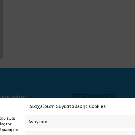
ΕΠΙΚΟΙΝΩΝΙΑ
Διαχείριση Συγκατάθεσης Cookies
Φραγκούδη 11 & Αλεξάνδρο
Πάντου
που είναι
Καλλιθέα, 176 71 Αθήνα
Αναγκαία
ίες του
μέρωσης
και
210 90 98 000