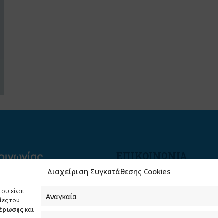
ΕΠΙΚΟΙΝΩΝΙΑ
Διαχείριση Συγκατάθεσης Cookies
Φραγκούδη 11 & Αλεξάνδρο
Πάντου
που είναι
Καλλιθέα, 176 71 Αθήνα
Αναγκαία
ίες του
μέρωσης
και
210 90 98 000