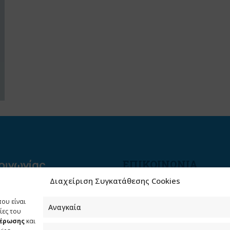
ΕΠΙΚΟΙΝΩΝΙΑ
Διαχείριση Συγκατάθεσης Cookies
Φραγκούδη 11 & Αλεξάνδρο
Πάντου
που είναι
Καλλιθέα, 176 71 Αθήνα
Αναγκαία
ίες του
μέρωσης
και
210 90 98 000