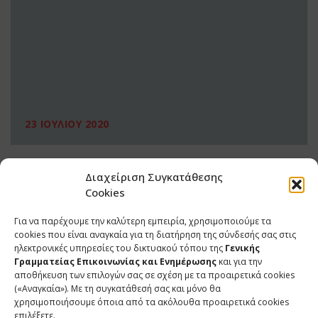
23 ΙΟΥΛΙΟΥ 2020
Διαχείριση Συγκατάθεσης
Cookies
Για να παρέχουμε την καλύτερη εμπειρία, χρησιμοποιούμε τα
cookies που είναι αναγκαία για τη διατήρηση της σύνδεσής σας στις
ηλεκτρονικές υπηρεσίες του δικτυακού τόπου της
Γενικής
Γραμματείας Επικοινωνίας και Ενημέρωσης
και για την
αποθήκευση των επιλογών σας σε σχέση με τα προαιρετικά cookies
(«Αναγκαία»). Με τη συγκατάθεσή σας και μόνο θα
ΕΠΙΚΟΙΝΩΝΙΑ
χρησιμοποιήσουμε όποια από τα ακόλουθα προαιρετικά cookies
επιλέξετε.