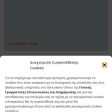
31 ΙΟΥΛΙΟΥ 2025
Διαχείριση Συγκατάθεσης
Cookies
Για να παρέχουμε την καλύτερη εμπειρία, χρησιμοποιούμε τα
cookies που είναι αναγκαία για τη διατήρηση της σύνδεσής σας στις
ηλεκτρονικές υπηρεσίες του δικτυακού τόπου της
Γενικής
Γραμματείας Επικοινωνίας και Ενημέρωσης
και για την
αποθήκευση των επιλογών σας σε σχέση με τα προαιρετικά cookies
(«Αναγκαία»). Με τη συγκατάθεσή σας και μόνο θα
ΕΠΙΚΟΙΝΩΝΙΑ
χρησιμοποιήσουμε όποια από τα ακόλουθα προαιρετικά cookies
επιλέξετε.