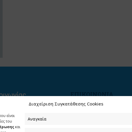
ΕΠΙΚΟΙΝΩΝΙΑ
Διαχείριση Συγκατάθεσης Cookies
Φραγκούδη 11 & Αλεξάνδρο
Πάντου
που είναι
Καλλιθέα, 176 71 Αθήνα
Αναγκαία
ίες του
μέρωσης
και
210 90 98 000