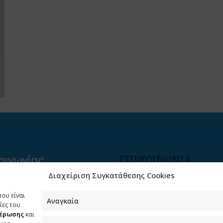
ΕΠΙΚΟΙΝΩΝΙΑ
Διαχείριση Συγκατάθεσης Cookies
Φραγκούδη 11 & Αλεξάνδρο
Πάντου
που είναι
Καλλιθέα, 176 71 Αθήνα
Αναγκαία
ίες του
μέρωσης
και
210 90 98 000