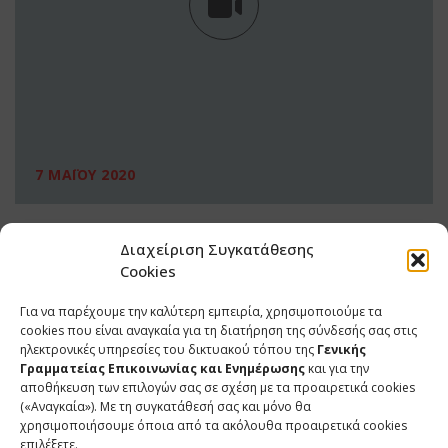
7 ΜΑΪΟΥ 2020
Διαχείριση Συγκατάθεσης
Cookies
Για να παρέχουμε την καλύτερη εμπειρία, χρησιμοποιούμε τα
cookies που είναι αναγκαία για τη διατήρηση της σύνδεσής σας στις
ηλεκτρονικές υπηρεσίες του δικτυακού τόπου της
Γενικής
Γραμματείας Επικοινωνίας και Ενημέρωσης
και για την
αποθήκευση των επιλογών σας σε σχέση με τα προαιρετικά cookies
(«Αναγκαία»). Με τη συγκατάθεσή σας και μόνο θα
ΕΠΙΚΟΙΝΩΝΙΑ
χρησιμοποιήσουμε όποια από τα ακόλουθα προαιρετικά cookies
επιλέξετε.