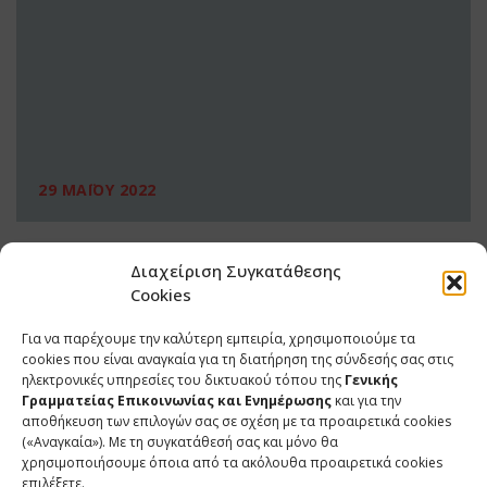
29 ΜΑΪΟΥ 2022
Διαχείριση Συγκατάθεσης
Cookies
Για να παρέχουμε την καλύτερη εμπειρία, χρησιμοποιούμε τα
cookies που είναι αναγκαία για τη διατήρηση της σύνδεσής σας στις
ηλεκτρονικές υπηρεσίες του δικτυακού τόπου της
Γενικής
Γραμματείας Επικοινωνίας και Ενημέρωσης
και για την
αποθήκευση των επιλογών σας σε σχέση με τα προαιρετικά cookies
(«Αναγκαία»). Με τη συγκατάθεσή σας και μόνο θα
ΕΠΙΚΟΙΝΩΝΙΑ
χρησιμοποιήσουμε όποια από τα ακόλουθα προαιρετικά cookies
επιλέξετε.