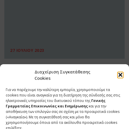
27 ΙΟΥΛΙΟΥ 2023
Διαχείριση Συγκατάθεσης
Cookies
Για να παρέχουμε την καλύτερη εμπειρία, χρησιμοποιούμε τα
cookies που είναι αναγκαία για τη διατήρηση της σύνδεσής σας στις
ηλεκτρονικές υπηρεσίες του δικτυακού τόπου της
Γενικής
Γραμματείας Επικοινωνίας και Ενημέρωσης
και για την
αποθήκευση των επιλογών σας σε σχέση με τα προαιρετικά cookies
(«Αναγκαία»). Με τη συγκατάθεσή σας και μόνο θα
ΕΠΙΚΟΙΝΩΝΙΑ
χρησιμοποιήσουμε όποια από τα ακόλουθα προαιρετικά cookies
επιλέξετε.