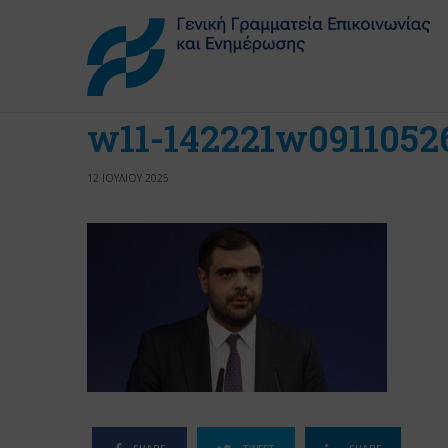
w11-142221w0911052
12 ΙΟΥΛΙΟΥ 2025