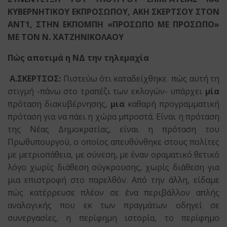
ΚΥΒΕΡΝΗΤΙΚΟΥ ΕΚΠΡΟΣΩΠΟΥ,
ΑΚΗ ΣΚΕΡΤΣΟΥ ΣΤΟΝ
ΑΝΤ1, ΣΤΗΝ ΕΚΠΟΜΠΗ «ΠΡΟΣΩΠΟ ΜΕ ΠΡΟΣΩΠΟ»
ΜΕ ΤΟΝ Ν. ΧΑΤΖΗΝΙΚΟΛΑΟΥ
Πώς αποτιμά η ΝΔ την τηλεμαχία
Α.ΣΚΕΡΤΣΟΣ:
Πιστεύω ότι καταδείχθηκε πώς αυτή τη
στιγμή -πάνω στο τραπέζι των εκλογών- υπάρχει
μία
πρόταση διακυβέρνησης,
μια
καθαρή προγραμματική
πρόταση για να πάει η χώρα μπροστά. Είναι η πρόταση
της Νέας Δημοκρατίας, είναι η πρόταση του
Πρωθυπουργού, ο οποίος απευθύνθηκε στους πολίτες
με μετριοπάθεια, με σύνεση, με έναν οραματικό θετικό
λόγο χωρίς διάθεση σύγκρουσης, χωρίς διάθεση για
μια επιστροφή στο παρελθόν. Από την άλλη, είδαμε
πώς κατέρρευσε πλέον σε ένα περιβάλλον απλής
αναλογικής που εκ των πραγμάτων οδηγεί σε
συνεργασίες, η περίφημη ιστορία, το περίφημο