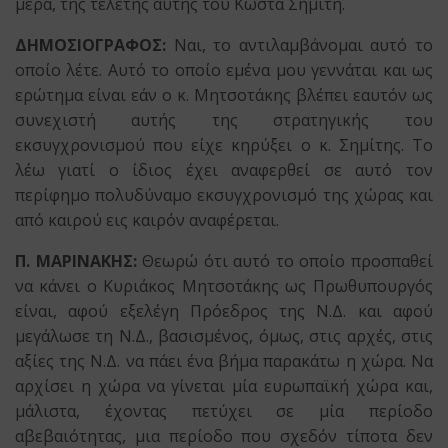
μέρα, της τελετής αυτής του Κώστα Σημίτη.
ΔΗΜΟΣΙΟΓΡΑΦΟΣ:
Ναι, το αντιλαμβάνομαι αυτό το
οποίο λέτε. Αυτό το οποίο εμένα μου γεννάται και ως
ερώτημα είναι εάν ο κ. Μητσοτάκης βλέπει εαυτόν ως
συνεχιστή αυτής της στρατηγικής του
εκσυγχρονισμού που είχε κηρύξει ο κ. Σημίτης. Το
λέω γιατί ο ίδιος έχει αναφερθεί σε αυτό τον
περίφημο πολυδύναμο εκσυγχρονισμό της χώρας και
από καιρού εις καιρόν αναφέρεται.
Π. ΜΑΡΙΝΑΚΗΣ:
Θεωρώ ότι αυτό το οποίο προσπαθεί
να κάνει ο Κυριάκος Μητσοτάκης ως Πρωθυπουργός
είναι, αφού εξελέγη Πρόεδρος της Ν.Δ. και αφού
μεγάλωσε τη Ν.Δ., βασισμένος, όμως, στις αρχές, στις
αξίες της Ν.Δ. να πάει ένα βήμα παρακάτω η χώρα. Να
αρχίσει η χώρα να γίνεται μία ευρωπαϊκή χώρα και,
μάλιστα, έχοντας πετύχει σε μία περίοδο
αβεβαιότητας, μια περίοδο που σχεδόν τίποτα δεν