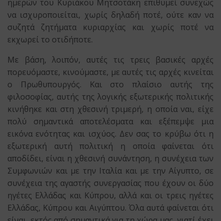
ημερών του Κυριάκου Μητσοτάκη επιθυμεί συνεχώς
να ισχυροποιείται, χωρίς δηλαδή ποτέ, ούτε καν να
συζητά ζητήματα κυριαρχίας και χωρίς ποτέ να
εκχωρεί το οτιδήποτε.
Με βάση, λοιπόν, αυτές τις τρεις βασικές αρχές
πορευόμαστε, κινούμαστε, με αυτές τις αρχές κινείται
ο Πρωθυπουργός. Και στο πλαίσιο αυτής της
φιλοσοφίας, αυτής της λογικής εξωτερικής πολιτικής
κινήθηκε και στη χθεσινή τριμερή, η οποία ναι, είχε
πολύ σημαντικά αποτελέσματα και εξέπεμψε μια
εικόνα ενότητας και ισχύος. Δεν σας το κρύβω ότι η
εξωτερική αυτή πολιτική η οποία φαίνεται ότι
αποδίδει, είναι η χθεσινή συνάντηση, η συνέχεια των
Συμφωνιών και με την Ιταλία και με την Αίγυπτο, σε
συνέχεια της αγαστής συνεργασίας που έχουν οι δύο
ηγέτες Ελλάδας και Κύπρου, αλλά και οι τρεις ηγέτες
Ελλάδας, Κύπρου και Αιγύπτου. Όλα αυτά φαίνεται ότι
είναι, εκτός από σημαντικά για τη χώρα μας, γιατί έχει