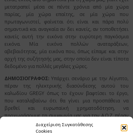
μετατραπεί μέσα σε πέντε χρόνια από μία χώρα
παρίας, μία χώρα επαίτης, σε μία χώρα που
πρωταγωνιστεί, φαίνεται ότι είναι και πάρα πολύ
σημαντικά και αναγκαία αν δει κανείς, αν τοποθετήσει
κανείς αυτή την εικόνα στην ευρύτερη παγκόσμια
εικόνα. Μία εικόνα πολλών αναταράξεων,
αβεβαιότητας, μία εικόνα που, όπως είπαμε και στην
αρχή της συζήτησής μας, στην οποία δεν είναι τίποτα
δεδομένο για πολλές μεγάλες χώρες.
ΔΗΜΟΣΙΟΓΡΑΦΟΣ:
Υπάρχει σενάριο με την Αίγυπτο,
πέραν της ηλεκτρικής διασύνδεσης αυτού του
καλωδίου GREGY όπως το έχουν βαφτίσει το έργο,
που καταλαβαίνω ότι θα γίνει μια προσπάθεια να
βρεθεί και ευρωπαϊκή χρηματοδότηση, να
προχωρήσουμε τη συμφωνία μας για την Α.Ο.Ζ. πέραν
ου
του 28
Μεσημβρινού;
Διαχείριση Συγκατάθεσης
Cookies