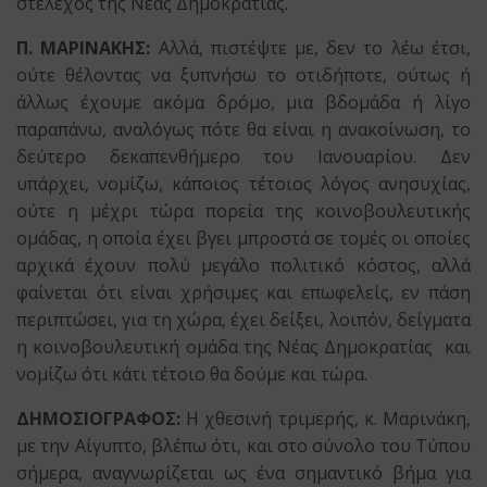
στέλεχος της Νέας Δημοκρατίας.
Π. ΜΑΡΙΝΑΚΗΣ:
Αλλά, πιστέψτε με, δεν το λέω έτσι,
ούτε θέλοντας να ξυπνήσω το οτιδήποτε, ούτως ή
άλλως έχουμε ακόμα δρόμο, μια βδομάδα ή λίγο
παραπάνω, αναλόγως πότε θα είναι η ανακοίνωση, το
δεύτερο δεκαπενθήμερο του Ιανουαρίου. Δεν
υπάρχει, νομίζω, κάποιος τέτοιος λόγος ανησυχίας,
ούτε η μέχρι τώρα πορεία της κοινοβουλευτικής
ομάδας, η οποία έχει βγει μπροστά σε τομές οι οποίες
αρχικά έχουν πολύ μεγάλο πολιτικό κόστος, αλλά
φαίνεται ότι είναι χρήσιμες και επωφελείς, εν πάση
περιπτώσει, για τη χώρα, έχει δείξει, λοιπόν, δείγματα
η κοινοβουλευτική ομάδα της Νέας Δημοκρατίας και
νομίζω ότι κάτι τέτοιο θα δούμε και τώρα.
ΔΗΜΟΣΙΟΓΡΑΦΟΣ:
Η χθεσινή τριμερής, κ. Μαρινάκη,
με την Αίγυπτο, βλέπω ότι, και στο σύνολο του Τύπου
σήμερα, αναγνωρίζεται ως ένα σημαντικό βήμα για