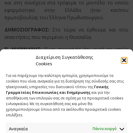
και στη συνέχεια στα τρόφιμα το μοντέλο το οποίο
εφαρμόστηκε στην Ελλάδα ήταν κατόπιν
πρωτοβουλίας του Έλληνα Πρωθυπουργού.
ΔΗΜΟΣΙΟΓΡΑΦΟΣ:
Στο τώρα να έρθουμε και στις
απαντήσεις που περιμένει η Θεσσαλία.
Π. ΜΑΡΙΝΑΚΗΣ:
Είναι προφανές ότι αυτό το οποίο
τονίζει σε ανώτατο επίπεδο ο Πρωθυπουργός και θα
Διαχείριση Συγκατάθεσης
Cookies
το τονίσει και στις επόμενες διεθνείς του παρουσίες,
σε όλα τα επίπεδα, είναι ότι ζούμε μία νέα πρωτοφανή
Για να παρέχουμε την καλύτερη εμπειρία, χρησιμοποιούμε τα
πραγματικότητα που πρέπει να τρέξουμε πιο γρήγορα
cookies που είναι αναγκαία για τη διατήρηση της σύνδεσής σας στις
και στη χρηματοδότηση. Άρα, είναι δεδομένο ότι δεν
ηλεκτρονικές υπηρεσίες του δικτυακού τόπου της
Γενικής
Γραμματείας Επικοινωνίας και Ενημέρωσης
και για την
θα σταματήσουν οι ενέργειές του στα όσα ήδη έγιναν
αποθήκευση των επιλογών σας σε σχέση με τα προαιρετικά cookies
χθες στο Στρασβούργο. Ο Πρωθυπουργός της Ελλάδας
(«Αναγκαία»). Με τη συγκατάθεσή σας και μόνο θα
οφείλει και το κάνει με τον καλύτερο δυνατό τρόπο να
χρησιμοποιήσουμε όποια από τα ακόλουθα προαιρετικά cookies
επιλέξετε.
διεκδικεί τα περισσότερα για τη χώρα του. Αυτά που
δικαιούται με βάση τις κρίσεις που υπομένουν οι
Αναγκαία
Πάντα ενεργό
πολίτες, εισαγόμενες κρίσεις και συνθήκες τις οποίες