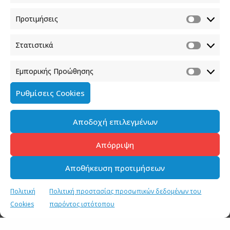
δεν τις έχουμε βιώσει στο παρελθόν, την εισβολή της
Προτιμήσεις
Ρωσίας στην Ουκρανία, ένα φυσικό φαινόμενο που
δεν έχουμε ξανασυναντήσει.
Στατιστικά
ΔΗΜΟΣΙΟΓΡΑΦΟΣ:
Διαβάζω σήμερα στα
parapolitika.gr, ότι θα υπάρξει μία Task force, που θα
Εμπορικής Προώθησης
εποπτεύει όλη την ιστορία της αποκατάστασης στη
Ρυθμίσεις Cookies
Θεσσαλία και τα χρήματα που σιγά-σιγά θα
διοχετευτούν. Αναφέρεται ότι επικεφαλής θα είναι η
έμπειρη Λετονή διπλωμάτης και νυν Γενική
Αποδοχή επιλεγμένων
Γραμματέας της Κομισιόν, η κυρία Ίλσε Γιουχανσόνε
Απόρριψη
και ο Υφυπουργός Οικονομικών, ο κ. Θάνος Πετραλιάς.
Και σχολιάζουν πολλοί ότι βάλαμε και τους
Αποθήκευση προτιμήσεων
Ευρωπαίους σε όλη αυτή την ιστορία για να πάνε,
αυτή τη φορά, τα κονδύλια εκεί που πρέπει και να μην
Πολιτική
Πολιτική προστασίας προσωπικών δεδομένων του
λοξοδρομήσουν, όπως πολλές φορές έχει συμβεί.
Cookies
παρόντος ιστότοπου
Είναι έτσι;