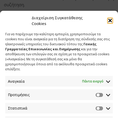
συζήτηση.
Π. ΜΑΡΙΝΑΚΗΣ:
Βεβαίως. Θα ακολουθούν όλες οι
Διαχείριση Συγκατάθεσης
διαδικασίες που προβλέπετε και σε κοινοβουλευτικό
Cookies
επίπεδο και σε επίπεδο του ΚΥΣΕΑ.
Για να παρέχουμε την καλύτερη εμπειρία, χρησιμοποιούμε τα
ΔΗΜΟΣΙΟΓΡΑΦΟΣ:
Σήμερα ρωτηθήκατε στο briefing
cookies που είναι αναγκαία για τη διατήρηση της σύνδεσής σας στις
ηλεκτρονικές υπηρεσίες του δικτυακού τόπου της
Γενικής
αρκετές φορές για το θέμα των 11 βουλευτών της Ν.Δ.
Γραμματείας Επικοινωνίας και Ενημέρωσης
και για την
που έθεσαν ερωτήματα στον Υπουργό Οικονομικών.
αποθήκευση των επιλογών σας σε σχέση με τα προαιρετικά cookies
Να ρωτήσω, καταρχάς, αν θεωρείτε εσείς ότι
(«Αναγκαία»). Με τη συγκατάθεσή σας και μόνο θα
χρησιμοποιήσουμε όποια από τα ακόλουθα προαιρετικά cookies
καταγράφεται κάποια δυσαρέσκεια στο εσωτερικό του
επιλέξετε.
κόμματος και επειδή έχετε διατελέσει και Γραμματέας,
θα ήθελα να σας ρωτήσω αν θεωρείτε ότι υπάρχει
Αναγκαία
Πάντα ενεργό
ζήτημα καλύτερου συντονισμού, συγχρονισμού
μεταξύ Υπουργικού Συμβουλίου και
Προτιμήσεις
Κοινοβουλευτικής Ομάδας.
Στατιστικά
Π. ΜΑΡΙΝΑΚΗΣ:
Μου δόθηκε η δυνατότητα με αυτή
την ερώτηση να θυμίσω 2 διαφορετικές ομάδες