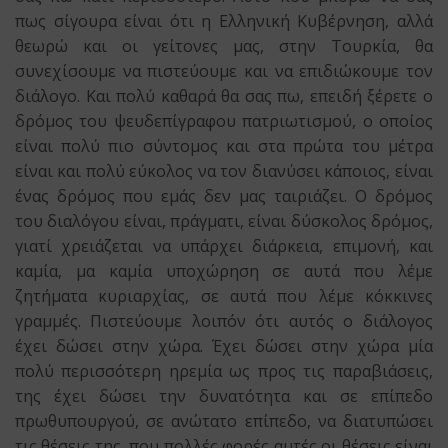
πως σίγουρα είναι ότι η Ελληνική Κυβέρνηση, αλλά
θεωρώ και οι γείτονες μας, στην Τουρκία, θα
συνεχίσουμε να πιστεύουμε και να επιδιώκουμε τον
διάλογο. Και πολύ καθαρά θα σας πω, επειδή ξέρετε ο
δρόμος του ψευδεπίγραφου πατριωτισμού, ο οποίος
είναι πολύ πιο σύντομος και στα πρώτα του μέτρα
είναι και πολύ εύκολος να τον διανύσει κάποιος, είναι
ένας δρόμος που εμάς δεν μας ταιριάζει. Ο δρόμος
του διαλόγου είναι, πράγματι, είναι δύσκολος δρόμος,
γιατί χρειάζεται να υπάρχει διάρκεια, επιμονή, και
καμία, μα καμία υποχώρηση σε αυτά που λέμε
ζητήματα κυριαρχίας, σε αυτά που λέμε κόκκινες
γραμμές. Πιστεύουμε λοιπόν ότι αυτός ο διάλογος
έχει δώσει στην χώρα. Έχει δώσει στην χώρα μία
πολύ περισσότερη ηρεμία ως προς τις παραβιάσεις,
της έχει δώσει την δυνατότητα και σε επίπεδο
πρωθυπουργού, σε ανώτατο επίπεδο, να διατυπώσει
τις θέσεις της, που πολλές φορές αυτές οι θέσεις είναι