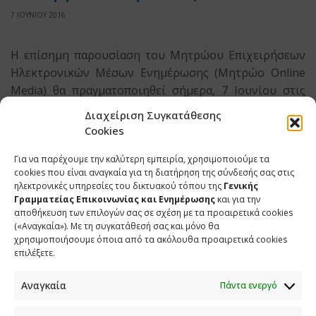
7 ΙΟΥΝΙΟΥ 2016
Η επίσημη παρουσίαση του Μητρώου Επιχειρήσεων
Ηλεκτρονικών Μέσων Ενημέρωσης (Μητρώο Online
Media) θα πραγματοποιηθεί σήμερα, 7 Ιουνίου στις
14:00, στο συνεδριακό χώρο της Γενικής Γραμματείας
Διαχείριση Συγκατάθεσης
Ενημέρωσης (Φραγκούδη 11 και Αλ. Πάντου,
Cookies
Καλλιθέα).
Για να παρέχουμε την καλύτερη εμπειρία, χρησιμοποιούμε τα
cookies που είναι αναγκαία για τη διατήρηση της σύνδεσής σας στις
ηλεκτρονικές υπηρεσίες του δικτυακού τόπου της
Γενικής
SHARE
TWEET
SHARE
Γραμματείας Επικοινωνίας και Ενημέρωσης
και για την
αποθήκευση των επιλογών σας σε σχέση με τα προαιρετικά cookies
(«Αναγκαία»). Με τη συγκατάθεσή σας και μόνο θα
SHARE
χρησιμοποιήσουμε όποια από τα ακόλουθα προαιρετικά cookies
επιλέξετε.
Αναγκαία
Πάντα ενεργό