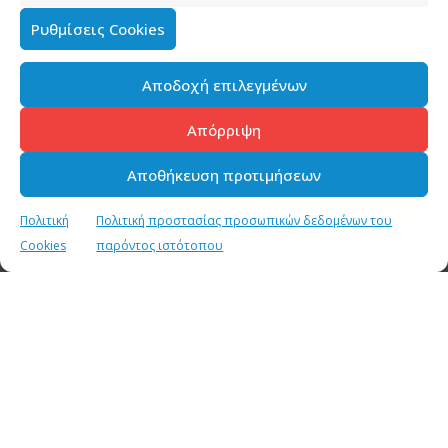
Συστήματος Υγείας. Έχουμε διασφαλίσει την ενίσχυση
Ρυθμίσεις Cookies
με κλίνες από τον ιδιωτικό τομέα, για covid
περιστατικά και για no covid περιστατικά. Έχουμε
Αποδοχή επιλεγμένων
διασφαλίσει τη συνεργασία για εντατικές μονάδες για
no covid περιστατικά στις ιδιωτικές κλινικές.
Απόρριψη
Αν χρειαστεί θα πάμε και σε επίταξη ιατρών.
Αποθήκευση προτιμήσεων
Ψηφίστηκε η τροπολογία που δίνει κίνητρα σε
ιδιώτες γιατρούς να μπουν στο Σύστημα, σε
Πολιτική
Πολιτική προστασίας προσωπικών δεδομένων του
εφημερίες και του Ε.Σ.Υ.. Έχουμε δώσει πάνω από
Cookies
παρόντος ιστότοπου
17.000 εγκρίσεις προσλήψεων επικουρικού
προσωπικού στο Ε.Σ.Υ.. Τριπλασιάσαμε τις εντατικές,
και εξακολουθούμε να το στηρίζουμε το Σύστημα.
ΕΤΙΚΕΤΕΣ
LOCKDOWN
ΑΝΕΜΒΟΛΙΑΣΤΟΙ
ΓΙΑΝΝΗΣ ΟΙΚΟΝΟΜΟΥ
Ε.Σ.Υ
ΚΥΒΕΡΝΗΣΗ
ΚΥΒΕΡΝΗΤΙΚΟΣ ΕΚΠΡΟΣΩΠΟΣ
ΠΑΝΔΗΜΙΑ
ΣΚΑΙ
ΥΠΟΧΡΕΩΤΙΚΟΤΗΤΑ