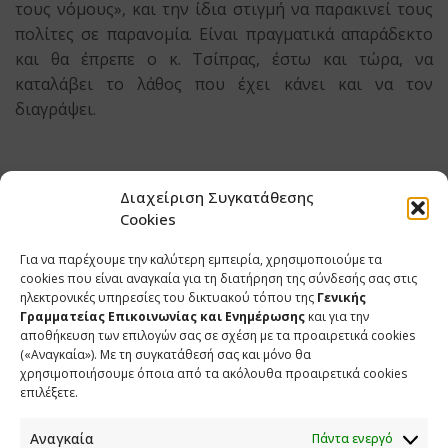
τους νόμους», και την ίδια στιγμή να παρακινεί τους
πολίτες σε παρανομία. Είναι πραγματικά απαράδεκτο
και θα έπρεπε ο κ. Τσίπρας, έστω και τώρα, να
καταλάβει το λάθος που έχει κάνει και να τον
διαγράψει.
Διαχείριση Συγκατάθεσης
ΕΤΙΚΕΤΕΣ
«ALPHA 989»
WEBEX
ΑΛΕΞΗΣ ΤΣΙΠΡΑΣ
Ε.Σ.Υ
Cookies
ΕΜΒΟΛΙΑ
ΕΟΔΥ
ΕΥΡΩΠΑΪΚΗ ΕΝΩΣΗ
Μ.Ε.Θ
ΠΑΝΔΗΜΙΑ - ΜΕΤΡΑ
ΠΑΥΛΟΣ ΠΟΛΑΚΗΣ
ΣΤΕΛΙΟΣ ΠΕΤΣΑΣ
Για να παρέχουμε την καλύτερη εμπειρία, χρησιμοποιούμε τα
ΤΕΣΤ COVID-19
ΤΗΛΕΚΠΑΙΔΕΥΣΗ
ΥΠΟΥΡΓΕΙΟ ΠΑΙΔΕΙΑΣ
ΥΠΟΥΡΓΕΙΟ ΨΗΦΙΑΚΗΣ ΔΙΑΚΥΒΕΡΝΗΣΗΣ
cookies που είναι αναγκαία για τη διατήρηση της σύνδεσής σας στις
ΥΦΥΠΟΥΡΓΟΣ ΠΑΡΑ ΤΩ ΠΡΩΘΥΠΟΥΡΓΩ
ηλεκτρονικές υπηρεσίες του δικτυακού τόπου της
Γενικής
Γραμματείας Επικοινωνίας και Ενημέρωσης
και για την
αποθήκευση των επιλογών σας σε σχέση με τα προαιρετικά cookies
(«Αναγκαία»). Με τη συγκατάθεσή σας και μόνο θα
χρησιμοποιήσουμε όποια από τα ακόλουθα προαιρετικά cookies
SHARE
TWEET
SHARE
επιλέξετε.
Αναγκαία
Πάντα ενεργό
SHARE