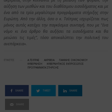
ακρίβειας στην κοινωνία με τη μείωση των φόρων, την
αύξηση των μισθών και του διαθέσιμου εισοδήματος και με
ένα από τα τρία μεγαλύτερα προγράμματα στήριξης στην
Ευρώπη. Από την άλλη, όσο ο κ. Τσίπρας ισχυρίζεται πως
μόνος αυτός κατέχει την παγκόσμια συνταγή, που με “ένα
νόμο κι ένα άρθρο θα αυξήσει τα εισοδήματα και θα
μειώσει τις τιμές”, τόσο αποκαλύπτει την πολιτική του
ανεπάρκεια».
ΕΤΙΚΕΤΕΣ
Α.ΤΣΙΠΡΑΣ
ΑΚΡΙΒΕΙΑ
ΓΙΑΝΝΗΣ ΟΙΚΟΝΟΜΟΥ
ΚΥΒΕΡΝΗΣΗ
ΚΥΒΕΡΝΗΤΙΚΟΣ ΕΚΠΡΟΣΩΠΟΣ
ΠΡΟΓΡΑΜΜΑΤΑ ΣΤΗΡΙΞΗΣ
SHARE
TWEET
SHARE
SHARE