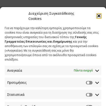
Διαχείριση Συγκατάθεσης
ΣΧΕΤΙΚΑ ΑΡΘΡΑ
Cookies
Για να παρέχουμε την καλύτερη εμπειρία, χρησιμοποιούμε τα
Άρθρο του Υφυπουργού παρά τω Πρωθυπουργώ και
cookies που είναι αναγκαία για τη διατήρηση της σύνδεσής σας στις
Κυβερνητικού Εκπροσώπου στην εφημερίδα ΠΡΩΤΟ ΘΕΜΑ
ηλεκτρονικές υπηρεσίες του δικτυακού τόπου της
Γενικής
Γραμματείας Επικοινωνίας και Ενημέρωσης
και για την
9 ΑΥΓΟΥΣΤΟΥ 2026
αποθήκευση των επιλογών σας σε σχέση με τα προαιρετικά cookies
(«Αναγκαία»). Με τη συγκατάθεσή σας και μόνο θα
Ανάρτηση του Υφυπουργού παρά τω Πρωθυπουργώ και
χρησιμοποιήσουμε όποια από τα ακόλουθα προαιρετικά cookies
Κυβερνητικού Εκπροσώπου Παύλου Μαρινάκη*
επιλέξετε.
2 ΑΥΓΟΥΣΤΟΥ 2026
Αναγκαία
Πάντα ενεργό
Σημεία συνέντευξης του Υφυπουργού παρά τω
Πρωθυπουργώ και Κυβερνητικού Εκπροσώπου στον
Προτιμήσεις
ΠΑΡΑΠΟΛΙΤΙΚΑ FM
31 ΙΟΥΛΙΟΥ 2026
Στατιστικά
Σημεία συνέντευξης του Υφυπουργού παρά τω