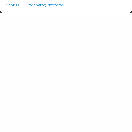
Cookies
παρόντος ιστότοπου
Σημεία συνέντευξης του Υφυπουργού παρά τω
Πρωθυπουργώ και Κυβερνητικού Εκπροσώπου Παύλου
Μαρινάκη στη “NAYTEΜΠΟΡΙΚΗ”
22 ΙΟΥΛΙΟΥ 2026