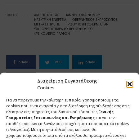
ΕΤΙΚΕΤΕΣ
ΑΛΕΞΗΣ ΤΣΙΠΡΑΣ
ΓΙΑΝΝΗΣ ΟΙΚΟΝΟΜΟΥ
ΗΛΕΚΤΡΙΚΗ ΕΝΕΡΓΕΙΑ
ΚΥΒΕΡΝΗΤΙΚΟΣ ΕΚΠΡΟΣΩΠΟΣ
ΜΕΤΡΑ ΣΤΗΡΙΞΗΣ
ΠΡΩΘΥΠΟΥΡΓΟΣ-ΕΡΝΤΟΓΑΝ
ΥΦΥΠΟΥΡΓΟΣ ΠΑΡΑ ΤΩ ΠΡΩΘΥΠΟΥΡΓΩ
ΦΥΣΙΚΟ ΑΕΡΙΟ-ΠΛΑΦΟΝ
SHARE
TWEET
SHARE
SHARE
Διαχείριση Συγκατάθεσης
Cookies
Για να παρέχουμε την καλύτερη εμπειρία, χρησιμοποιούμε τα
cookies που είναι αναγκαία για τη διατήρηση της σύνδεσής σας στις
ΣΧΕΤΙΚΑ ΑΡΘΡΑ
ηλεκτρονικές υπηρεσίες του δικτυακού τόπου της
Γενικής
Γραμματείας Επικοινωνίας και Ενημέρωσης
και για την
αποθήκευση των επιλογών σας σε σχέση με τα προαιρετικά cookies
(«Αναγκαία»). Με τη συγκατάθεσή σας και μόνο θα
Ανάρτηση του Υφυπουργού παρά τω Πρωθυπουργώ και
χρησιμοποιήσουμε όποια από τα ακόλουθα προαιρετικά cookies
Κυβερνητικού Εκπροσώπου Παύλου Μαρινάκη*