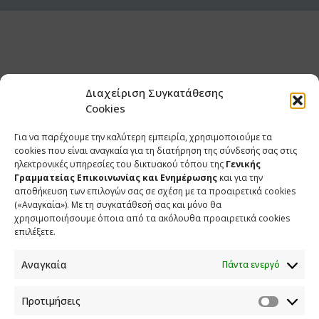
Διαχείριση Συγκατάθεσης
Cookies
Για να παρέχουμε την καλύτερη εμπειρία, χρησιμοποιούμε τα
cookies που είναι αναγκαία για τη διατήρηση της σύνδεσής σας στις
ηλεκτρονικές υπηρεσίες του δικτυακού τόπου της
Γενικής
Γραμματείας Επικοινωνίας και Ενημέρωσης
και για την
αποθήκευση των επιλογών σας σε σχέση με τα προαιρετικά cookies
(«Αναγκαία»). Με τη συγκατάθεσή σας και μόνο θα
ΕΠΙΚΟΙΝΩΝΙΑ
χρησιμοποιήσουμε όποια από τα ακόλουθα προαιρετικά cookies
επιλέξετε.
Φραγκούδη 11 & Αλεξάνδρου Πάντου
Καλλιθέα, 176 71 Αθήνα
Αναγκαία
Πάντα ενεργό
210 90 98 000
info.media@media.gov.gr
Προτιμήσεις