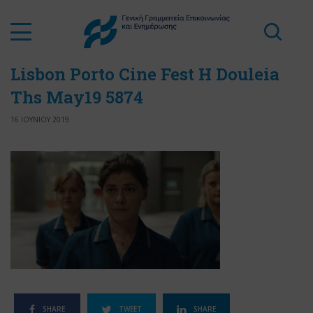
Lisbon Porto Cine Fest H Douleia
Ths May19 5874
16 ΙΟΥΝΙΟΥ 2019
SHARE
TWEET
SHARE