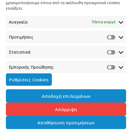
χρησιμοποιήσουμε όποια από τα ακόλουθα προαιρετικά cookies
Η παρουσίαση θα πραγματοποιηθεί στην αίθουσα
επιλέξετε.
εκδηλώσεων της Γενικής Γραμματείας Ενημέρωσης
και Επικοινωνίας (Φραγκούδη 11 και Αλεξάνδρου
Αναγκαία
Πάντα ενεργό
Πάντου, Καλλιθέα- Ισόγειο).
Προτιμήσεις
SHARE
TWEET
SHARE
Στατιστικά
SHARE
Εμπορικής Προώθησης
Ρυθμίσεις Cookies
Αποδοχή επιλεγμένων
Απόρριψη
Αποθήκευση προτιμήσεων