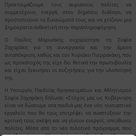
Προετοιμάζουμε τους αυριανούς πολίτες να
συμμετέχουν, ενεργά, στον δημόσιο διάλογο, να
προστατεύουν τα δικαιώματά τους και να χτίζουν μια
Δημοκρατία ανθεκτική στην παραπληροφόρηση.
Ο Παύλος Μαρινάκης ευχαρίστησε τη Σοφία
Ζαχαράκη για τη συνεργασία και την άμεση
ανταπόκριση, καθώς και τον Κυριάκο Πιερρακάκη, που
ως προκάτοχός της είχε δει θετικά την πρωτοβουλία
και είχαν ξεκινήσει οι συζητήσεις για την υλοποίησή
της.
Η Υπουργός Παιδείας Θρησκευμάτων και Αθλητισμού
Σοφία Ζαχαράκη δήλωσε: «Στόχος μας ως Κυβέρνηση
είναι να δώσουμε στα παιδιά μας ένα νέο, ουσιαστικό
εργαλείο που θα τους επιτρέψει να αναπτύξουν την
κριτική τους σκέψη και να γίνουν ενεργοί, υπεύθυνοι
πολίτες. Μέσα από το νέο πιλοτικό πρόγραμμα, που
αρχίζει φέτος σε 30 σχολεία, οι μαθητές θα μάθουν να