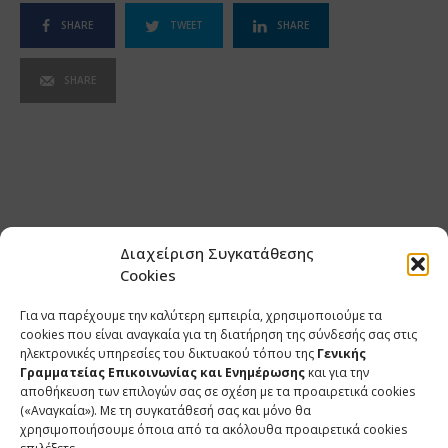
SHARE
TWEET
SHARE
SHARE
Διαχείριση Συγκατάθεσης
Cookies
Για να παρέχουμε την καλύτερη εμπειρία, χρησιμοποιούμε τα
cookies που είναι αναγκαία για τη διατήρηση της σύνδεσής σας στις
ηλεκτρονικές υπηρεσίες του δικτυακού τόπου της
Γενικής
Γραμματείας Επικοινωνίας και Ενημέρωσης
και για την
αποθήκευση των επιλογών σας σε σχέση με τα προαιρετικά cookies
(«Αναγκαία»). Με τη συγκατάθεσή σας και μόνο θα
ΕΠΙΚΟΙΝΩΝΙΑ
χρησιμοποιήσουμε όποια από τα ακόλουθα προαιρετικά cookies