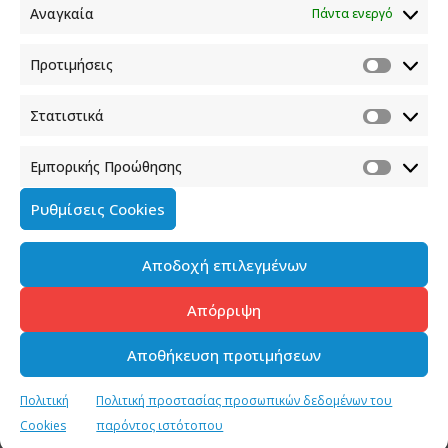
Αναγκαία
Πάντα ενεργό
210 90 98 000
info.media@media.gov.gr
Προτιμήσεις
Στατιστικά
Εμπορικής Προώθησης
Πολιτική Cookies
Ρυθμίσεις Cookies
Όροι χρήσης
Αποδοχή επιλεγμένων
Πολιτική προστασίας προσωπικών δεδομένων του
παρόντος ιστότοπου
Απόρριψη
Διαχείρηση συγκατάθεσης
Αποθήκευση προτιμήσεων
Copyright © 2023-2026 - Γενική Γραμματεία Ενημέρωσης &
Πολιτική
Πολιτική προστασίας προσωπικών δεδομένων του
Επικοινωνίας, All Rights Reserved, Media.Gov.gr
Cookies
παρόντος ιστότοπου